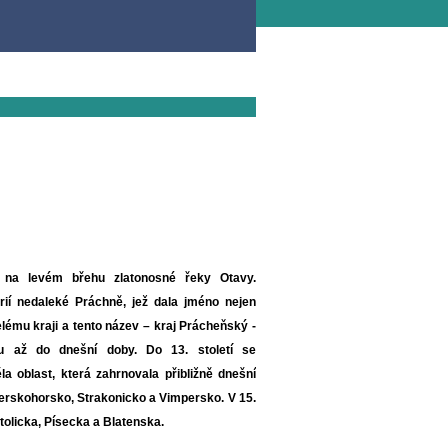
na levém břehu zlatonosné řeky Otavy.
rií nedaleké Práchně, jež dala jméno nejen
 celému kraji a tento název – kraj Prácheňský -
u až do dnešní doby. Do 13. století se
 oblast, která zahrnovala přibližně dnešní
rskohorsko, Strakonicko a Vimpersko. V 15.
Netolicka, Písecka a Blatenska.