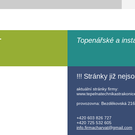
Topenářské a inst
T
!!! Stránky již nejs
aktuální stránky firmy:
www.tepelnatechnikastrakonic
provozovna: Bezděkovská 216,
+420 603 826 727
+420 725 532 605
info.fir
macharva
t@gmail.
com