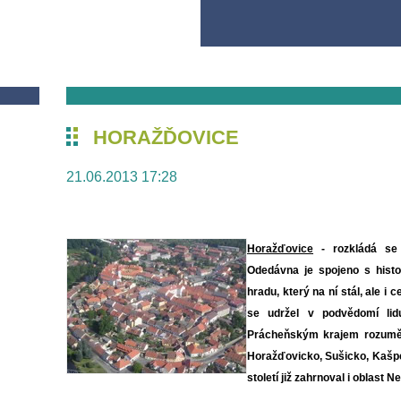
HORAŽĎOVICE
21.06.2013 17:28
Horažďovice
- rozkládá se 
Odedávna je spojeno s histo
hradu, který na ní stál, ale i
se udržel v podvědomí lid
Prácheňským krajem rozuměla
Horažďovicko, Sušicko, Kašpe
století již zahrnoval i oblast 