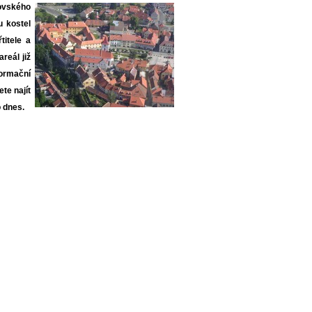
ovského
u kostel
titele a
reál již
ormační
te najít
 dnes.