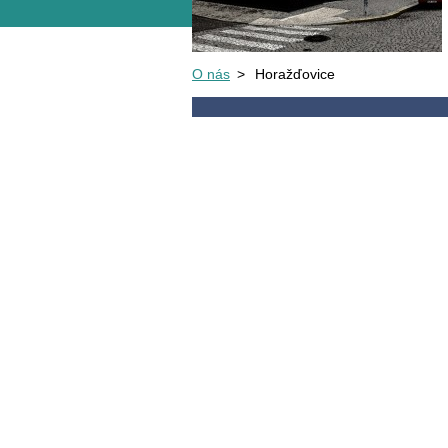
O nás
>
Horažďovice