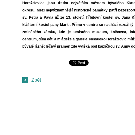
Horažďovice jsou třetím největším městem bývalého Klat
okresu. Mezi nejvýznamnější historické památky patří bezespor
sv. Petra a Pavla již ze 13. století, hřbitovní kostel sv. Jana Kř
klášterní kostel pany Marie. Přímo v centru se nachází rozsáhlý a
zmíněného zámku, kde je umístěno muzeum, knihovna, inf
centrum, dům dětí a mládeže a galerie. Nedaleko Horažďovic může
bývalé lázně; léčivý pramen zde vytéká pod kapličkou sv. Anny do
Zpět