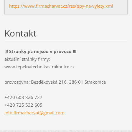
https://www.firmacharvat.cz/rss/tipy-na-vylety.xml
Kontakt
!!! Stránky již nejsou v provozu !!!
aktuální stránky firmy:
www.tepelnatechnikastrakonice.cz
provozovna: Bezděkovská 216, 386 01 Strakonice
+420 603 826 727
+420 725 532 605
info.fir
macharva
t@gmail.
com