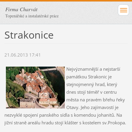
Firma Charvát
Topenářské a instalatérské práce
Strakonice
21.06.2013 17:41
Nejvýznamnější a nejstarší
památkou Strakonic je
stejnojmenný hrad, který
dnes stojí téměř v centru
města na pravém břehu řeky
Otavy. Jeho zajímavostí je
nezvyklé spojení panského sídla s komendou johanitů. Na
jižní straně areálu hradu stojí klášter s kostelem sv.Prokopa.